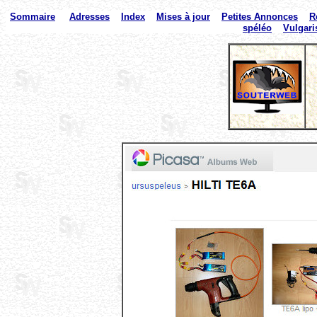
Sommaire
Adresses
Index
Mises à jour
Petites Annonces
R
spéléo
Vulgari