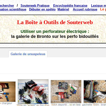
/
echercher
Souterweb Pratique
Encyclopédie française
Lexique m
Le 
sation scientifique
Débuter en spéléo
Matériel
Accueil rubrique
La Boîte à Outils de Souterweb
Utiliser un perforateur
électrique
:
la galerie de Bronto sur les perfo bidouillés