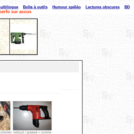
ultilingue
Boîte à outils
Humour spéléo
Lectures obscures
BD
perfo sur accus